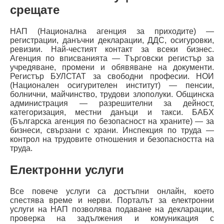
срещате
НАП (Национална агенция за приходите) —
регистрации, данъчни декларации, ДДС, осигуровки,
ревизии. Най-честият контакт за всеки бизнес.
Агенция по вписванията — Търговски регистър за
учредяване, промени и обявяване на документи.
Регистър БУЛСТАТ за свободни професии. НОИ
(Национален осигурителен институт) — пенсии,
болнични, майчинство, трудови злополуки. Общинска
администрация — разрешителни за дейност,
категоризация, местни данъци и такси. БАБХ
(Българска агенция по безопасност на храните) — за
бизнеси, свързани с храни. Инспекция по труда —
контрол на трудовите отношения и безопасността на
труда.
Електронни услуги
Все повече услуги са достъпни онлайн, което
спестява време и нерви. Порталът за електронни
услуги на НАП позволява подаване на декларации,
проверка на задължения и комуникация с