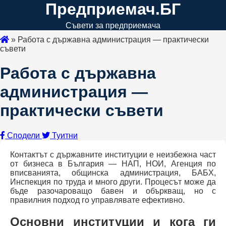
Предприемач.БГ
Съвети за предприемача
»
Работа с държавна администрация — практически
съвети
Работа с държавна
администрация —
практически съвети
Сподели
Туитни
Контактът с държавните институции е неизбежна част
от бизнеса в България — НАП, НОИ, Агенция по
вписванията, общинска администрация, БАБХ,
Инспекция по труда и много други. Процесът може да
бъде разочароващо бавен и объркващ, но с
правилния подход го управлявате ефективно.
Основни институции и кога ги