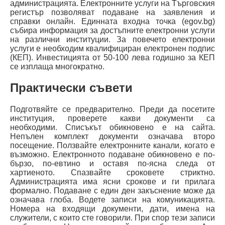
администрацията. Електронните услуги на Търговския
регистър позволяват подаване на заявления и
справки онлайн. Единната входна точка (egov.bg)
събира информация за достъпните електронни услуги
на различни институции. За повечето електронни
услуги е необходим квалифициран електронен подпис
(КЕП). Инвестицията от 50-100 лева годишно за КЕП
се изплаща многократно.
Практически съвети
Подготвяйте се предварително. Преди да посетите
институция, проверете какви документи са
необходими. Списъкът обикновено е на сайта.
Непълен комплект документи означава второ
посещение. Ползвайте електронните канали, когато е
възможно. Електронното подаване обикновено е по-
бързо, по-евтино и оставя по-ясна следа от
хартиеното. Спазвайте сроковете стриктно.
Администрацията има ясни срокове и ги прилага
формално. Подаване с един ден закъснение може да
означава глоба. Водете записи на комуникацията.
Номера на входящи документи, дати, имена на
служители, с които сте говорили. При спор тези записи