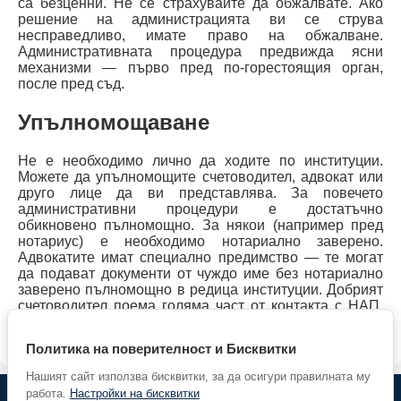
са безценни. Не се страхувайте да обжалвате. Ако
решение на администрацията ви се струва
несправедливо, имате право на обжалване.
Административната процедура предвижда ясни
механизми — първо пред по-горестоящия орган,
после пред съд.
Упълномощаване
Не е необходимо лично да ходите по институции.
Можете да упълномощите счетоводител, адвокат или
друго лице да ви представлява. За повечето
административни процедури е достатъчно
обикновено пълномощно. За някои (например пред
нотариус) е необходимо нотариално заверено.
Адвокатите имат специално предимство — те могат
да подават документи от чуждо име без нотариално
заверено пълномощно в редица институции. Добрият
счетоводител поема голяма част от контакта с НАП,
НОИ и Агенцията по вписванията — това е една от
основните причини да работите с такъв.
Политика на поверителност и Бисквитки
Нашият сайт използва бисквитки, за да осигури правилната му
работа.
Настройки на бисквитки
© 2026 Предприемач.БГ |
Партньори
| Всички права