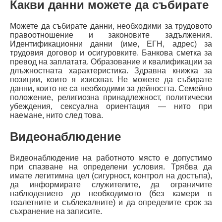
Какви данни можете да събирате
Можете да събирате данни, необходими за трудовото
правоотношение и законовите задължения.
Идентификационни данни (име, ЕГН, адрес) за
трудовия договор и осигуровките. Банкова сметка за
превод на заплатата. Образование и квалификации за
длъжностната характеристика. Здравна книжка за
позиции, които я изискват. Не можете да събирате
данни, които не са необходими за дейността. Семейно
положение, религиозна принадлежност, политически
убеждения, сексуална ориентация — нито при
наемане, нито след това.
Видеонаблюдение
Видеонаблюдение на работното място е допустимо
при спазване на определени условия. Трябва да
имате легитимна цел (сигурност, контрол на достъпа),
да информирате служителите, да ограничите
наблюдението до необходимото (без камери в
тоалетните и съблекалните) и да определите срок за
съхранение на записите.