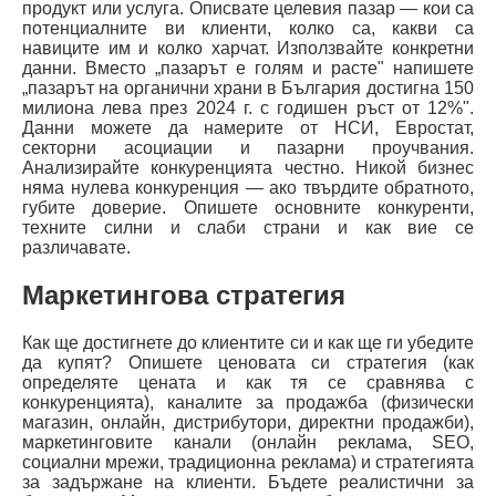
продукт или услуга. Описвате целевия пазар — кои са
потенциалните ви клиенти, колко са, какви са
навиците им и колко харчат. Използвайте конкретни
данни. Вместо „пазарът е голям и расте" напишете
„пазарът на органични храни в България достигна 150
милиона лева през 2024 г. с годишен ръст от 12%".
Данни можете да намерите от НСИ, Евростат,
секторни асоциации и пазарни проучвания.
Анализирайте конкуренцията честно. Никой бизнес
няма нулева конкуренция — ако твърдите обратното,
губите доверие. Опишете основните конкуренти,
техните силни и слаби страни и как вие се
различавате.
Маркетингова стратегия
Как ще достигнете до клиентите си и как ще ги убедите
да купят? Опишете ценовата си стратегия (как
определяте цената и как тя се сравнява с
конкуренцията), каналите за продажба (физически
магазин, онлайн, дистрибутори, директни продажби),
маркетинговите канали (онлайн реклама, SEO,
социални мрежи, традиционна реклама) и стратегията
за задържане на клиенти. Бъдете реалистични за