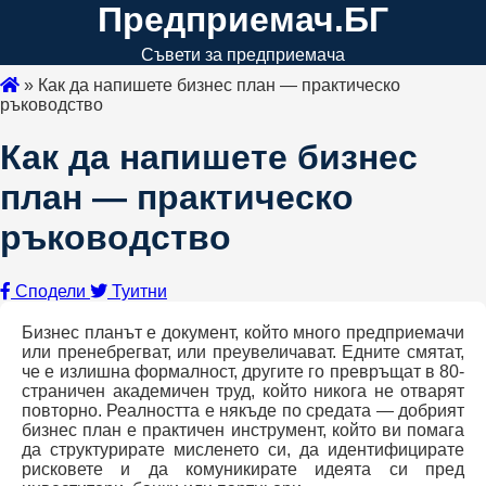
Предприемач.БГ
Съвети за предприемача
»
Как да напишете бизнес план — практическо
ръководство
Как да напишете бизнес
план — практическо
ръководство
Сподели
Туитни
Бизнес планът е документ, който много предприемачи
или пренебрегват, или преувеличават. Едните смятат,
че е излишна формалност, другите го превръщат в 80-
страничен академичен труд, който никога не отварят
повторно. Реалността е някъде по средата — добрият
бизнес план е практичен инструмент, който ви помага
да структурирате мисленето си, да идентифицирате
рисковете и да комуникирате идеята си пред