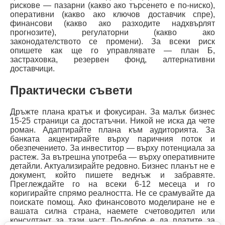
рискове — пазарни (какво ако търсенето е по-ниско),
оперативни (какво ако ключов доставчик спре),
финансови (какво ако разходите надхвърлят
прогнозите), регулаторни (какво ако
законодателството се промени). За всеки риск
опишете как ще го управлявате — план Б,
застраховка, резервен фонд, алтернативни
доставчици.
Практически съвети
Дръжте плана кратък и фокусиран. За малък бизнес
15-25 страници са достатъчни. Никой не иска да чете
роман. Адаптирайте плана към аудиторията. За
банката акцентирайте върху паричния поток и
обезпечението. За инвеститор — върху потенциала за
растеж. За вътрешна употреба — върху оперативните
детайли. Актуализирайте редовно. Бизнес планът не е
документ, който пишете веднъж и забравяте.
Преглеждайте го на всеки 6-12 месеца и го
коригирайте спрямо реалността. Не се срамувайте да
поискате помощ. Ако финансовото моделиране не е
вашата силна страна, наемете счетоводител или
консултант за тази част. По-добре е да платите за