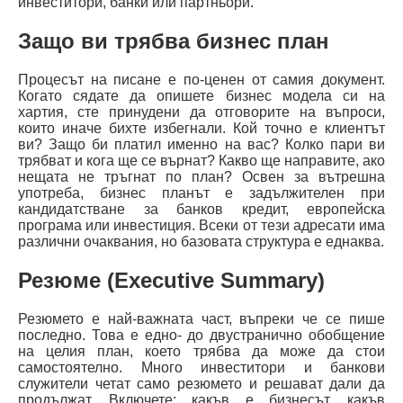
инвеститори, банки или партньори.
Защо ви трябва бизнес план
Процесът на писане е по-ценен от самия документ.
Когато сядате да опишете бизнес модела си на
хартия, сте принудени да отговорите на въпроси,
които иначе бихте избегнали. Кой точно е клиентът
ви? Защо би платил именно на вас? Колко пари ви
трябват и кога ще се върнат? Какво ще направите, ако
нещата не тръгнат по план? Освен за вътрешна
употреба, бизнес планът е задължителен при
кандидатстване за банков кредит, европейска
програма или инвестиция. Всеки от тези адресати има
различни очаквания, но базовата структура е еднаква.
Резюме (Executive Summary)
Резюмето е най-важната част, въпреки че се пише
последно. Това е едно- до двустранично обобщение
на целия план, което трябва да може да стои
самостоятелно. Много инвеститори и банкови
служители четат само резюмето и решават дали да
продължат. Включете: какъв е бизнесът, какъв