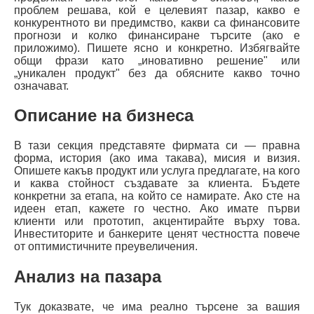
проблем решава, кой е целевият пазар, какво е
конкурентното ви предимство, какви са финансовите
прогнози и колко финансиране търсите (ако е
приложимо). Пишете ясно и конкретно. Избягвайте
общи фрази като „иновативно решение" или
„уникален продукт" без да обясните какво точно
означават.
Описание на бизнеса
В тази секция представяте фирмата си — правна
форма, история (ако има такава), мисия и визия.
Опишете какъв продукт или услуга предлагате, на кого
и каква стойност създавате за клиента. Бъдете
конкретни за етапа, на който се намирате. Ако сте на
идеен етап, кажете го честно. Ако имате първи
клиенти или прототип, акцентирайте върху това.
Инвеститорите и банкерите ценят честността повече
от оптимистичните преувеличения.
Анализ на пазара
Тук доказвате, че има реално търсене за вашия