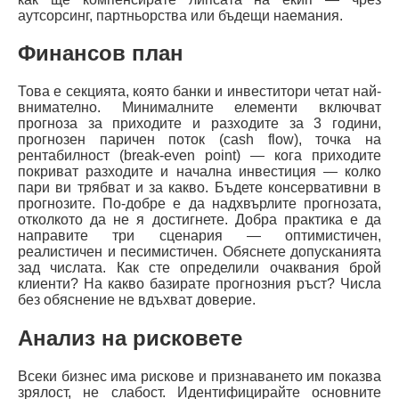
аутсорсинг, партньорства или бъдещи наемания.
Финансов план
Това е секцията, която банки и инвеститори четат най-
внимателно. Минималните елементи включват
прогноза за приходите и разходите за 3 години,
прогнозен паричен поток (cash flow), точка на
рентабилност (break-even point) — кога приходите
покриват разходите и начална инвестиция — колко
пари ви трябват и за какво. Бъдете консервативни в
прогнозите. По-добре е да надхвърлите прогнозата,
отколкото да не я достигнете. Добра практика е да
направите три сценария — оптимистичен,
реалистичен и песимистичен. Обяснете допусканията
зад числата. Как сте определили очаквания брой
клиенти? На какво базирате прогнозния ръст? Числа
без обяснение не вдъхват доверие.
Анализ на рисковете
Всеки бизнес има рискове и признаването им показва
зрялост, не слабост. Идентифицирайте основните