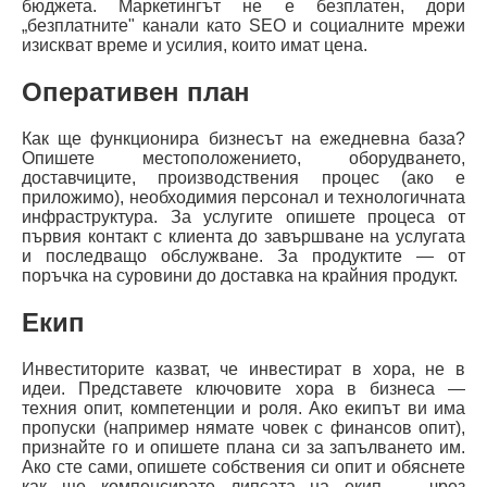
бюджета. Маркетингът не е безплатен, дори
„безплатните" канали като SEO и социалните мрежи
изискват време и усилия, които имат цена.
Оперативен план
Как ще функционира бизнесът на ежедневна база?
Опишете местоположението, оборудването,
доставчиците, производствения процес (ако е
приложимо), необходимия персонал и технологичната
инфраструктура. За услугите опишете процеса от
първия контакт с клиента до завършване на услугата
и последващо обслужване. За продуктите — от
поръчка на суровини до доставка на крайния продукт.
Екип
Инвеститорите казват, че инвестират в хора, не в
идеи. Представете ключовите хора в бизнеса —
техния опит, компетенции и роля. Ако екипът ви има
пропуски (например нямате човек с финансов опит),
признайте го и опишете плана си за запълването им.
Ако сте сами, опишете собствения си опит и обяснете
как ще компенсирате липсата на екип — чрез