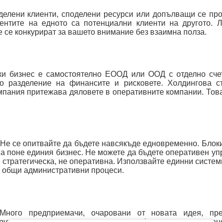
елени клиенти, споделени ресурси или допълващи се про
иентите на едното са потенциални клиенти на другото. 
е се конкурират за вашето внимание без взаимна полза.
ки бизнес е самостоятелно ЕООД или ООД с отделно сче
о разделение на финансите и рисковете. Холдингова ст
мпания притежава дяловете в оперативните компании. Тов
. Не се опитвайте да бъдете навсякъде едновременно. Блок
на поне единия бизнес. Не можете да бъдете оперативен уп
стратегическа, не оперативна. Използвайте единни системи
, общи административни процеси.
Много предприемачи, очаровани от новата идея, пре
рутина — но старото плаща сметките. Финансово преливан