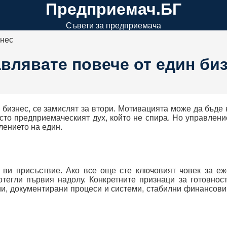
Предприемач.БГ
Съвети за предприемача
знес
авлявате повече от един би
 бизнес, се замислят за втори. Мотивацията може да бъде 
то предприемаческият дух, който не спира. Но управлени
лението на един.
 ви присъствие. Ако все още сте ключовият човек за е
тегли първия надолу. Конкретните признаци за готовнос
и, документирани процеси и системи, стабилни финансови