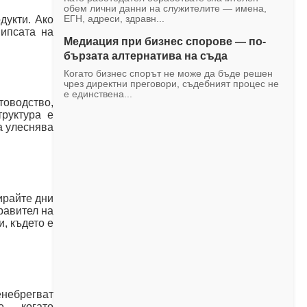
обем лични данни на служителите — имена,
дукти. Ако
ЕГН, адреси, здравн...
Липсата на
Медиация при бизнес спорове — по-
бързата алтернатива на съда
Когато бизнес спорът не може да бъде решен
чрез директни преговори, съдебният процес не
е единствена...
товодство,
руктура е
а улеснява
ирайте дни
равител на
, където е
небрегват
е — когато