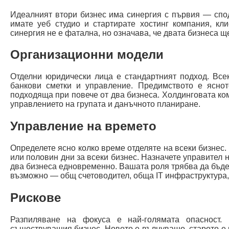
Идеалният втори бизнес има синергия с първия — спод
имате уеб студио и стартирате хостинг компания, кл
синергия не е фатална, но означава, че двата бизнеса щ
Организационни модели
Отделни юридически лица е стандартният подход. Все
банкови сметки и управление. Предимството е яснот
подходяща при повече от два бизнеса. Холдинговата ко
управлението на групата и данъчното планиране.
Управление на времето
Определете ясно колко време отделяте на всеки бизнес
или половин дни за всеки бизнес. Назначете управител 
два бизнеса едновременно. Вашата роля трябва да бъде 
възможно — общ счетоводител, обща IT инфраструктура
Рискове
Разпиляване на фокуса е най-голямата опасност. 
съществуващия бизнес. Новото е вълнуващо, старото е 