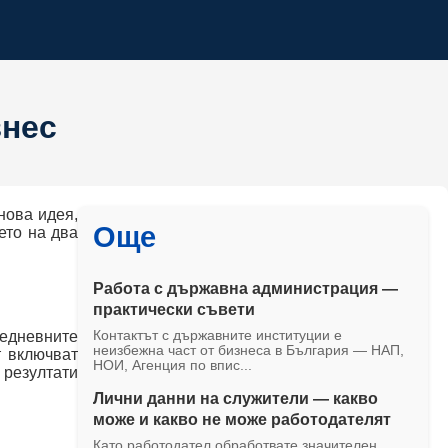
знес
нова идея,
Още
ето на два
Работа с държавна администрация —
практически съвети
жедневните
Контактът с държавните институции е
неизбежна част от бизнеса в България — НАП,
т включват
НОИ, Агенция по впис...
 резултати
Лични данни на служители — какво
може и какво не може работодателят
Като работодател обработвате значителен