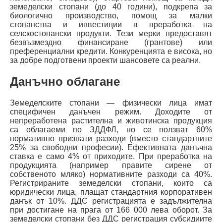
земеделски стопани (до 40 години), подкрепа за
биологично производство, помощ за малки
стопанства и инвестиции в преработка на
селскостопански продукти. Тези мерки предоставят
безвъзмездно финансиране (грантове) или
преференциални кредити. Конкуренцията е висока, но
за добре подготвени проекти шансовете са реални.
Данъчно облагане
Земеделските стопани — физически лица имат
специфичен данъчен режим. Доходите от
непреработена растителна и животинска продукция
са облагаеми по ЗДДФЛ, но се ползват 60%
нормативно признати разходи (вместо стандартните
25% за свободни професии). Ефективната данъчна
ставка е само 4% от приходите. При преработка на
продукцията (например правите сирене от
собственото мляко) нормативните разходи са 40%.
Регистрираните земеделски стопани, които са
юридически лица, плащат стандартния корпоративен
данък от 10%. ДДС регистрацията е задължителна
при достигане на прага от 166 000 лева оборот. За
земеделски стопани без ДДС регистрация субсидиите