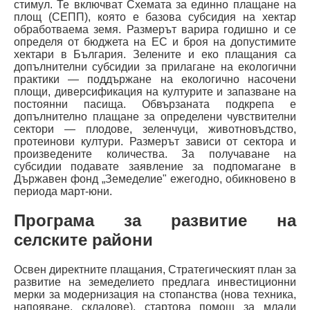
стимул. Те включват Схемата за единно плащане на
площ (СЕПП), която е базова субсидия на хектар
обработваема земя. Размерът варира годишно и се
определя от бюджета на ЕС и броя на допустимите
хектари в България. Зелените и еко плащания са
допълнителни субсидии за прилагане на екологични
практики — поддържане на екологично насочени
площи, диверсификация на културите и запазване на
постоянни пасища. Обвързаната подкрепа е
допълнително плащане за определени чувствителни
сектори — плодове, зеленчуци, животновъдство,
протеинови култури. Размерът зависи от сектора и
произведените количества. За получаване на
субсидии подавате заявление за подпомагане в
Държавен фонд „Земеделие" ежегодно, обикновено в
периода март-юни.
Програма за развитие на
селските райони
Освен директните плащания, Стратегическият план за
развитие на земеделието предлага инвестиционни
мерки за модернизация на стопанства (нова техника,
напояване, складове), стартова помощ за млади