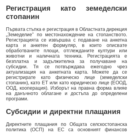
Регистрация като земеделски
стопанин
Първата стъпка е регистрация в Областната дирекция
„Земеделие" по местонахождение на стопанството.
Регистрацията се извършва с подаване на анкетна
карта и анкетен формуляр, в които описвате
обработваните площи, отглежданите култури или
животни и наличната техника. Регистрацията е
безплатна и задължителна за получаване на
субсидии. Тя се потвърждава ежегодно чрез
актуализация на анкетната карта. Можете да се
регистрирате като физическо лице (земеделски
стопанин), като ЕТ или като юридическо лице (ЕООД,
ООД, кооперация). Изборът на правна форма влияе
на данъчното облагане и достъпа до определени
програми.
Субсидии и директни плащания
Директните плащания по Общата селскостопанска
политика (ОСП) на ЕС са основният финансов