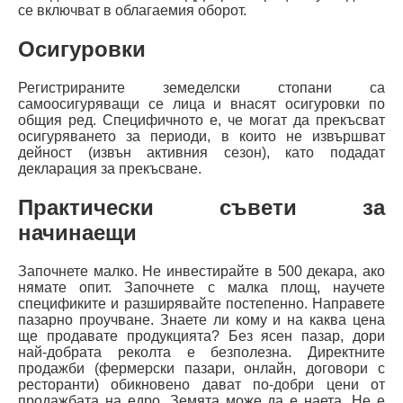
се включват в облагаемия оборот.
Осигуровки
Регистрираните земеделски стопани са
самоосигуряващи се лица и внасят осигуровки по
общия ред. Специфичното е, че могат да прекъсват
осигуряването за периоди, в които не извършват
дейност (извън активния сезон), като подадат
декларация за прекъсване.
Практически съвети за
начинаещи
Започнете малко. Не инвестирайте в 500 декара, ако
нямате опит. Започнете с малка площ, научете
спецификите и разширявайте постепенно. Направете
пазарно проучване. Знаете ли кому и на каква цена
ще продавате продукцията? Без ясен пазар, дори
най-добрата реколта е безполезна. Директните
продажби (фермерски пазари, онлайн, договори с
ресторанти) обикновено дават по-добри цени от
продажбата на едро. Земята може да е наета. Не е