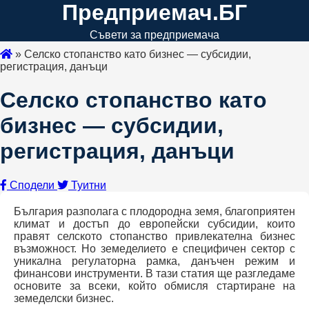
Предприемач.БГ
Съвети за предприемача
»
Селско стопанство като бизнес — субсидии,
регистрация, данъци
Селско стопанство като
бизнес — субсидии,
регистрация, данъци
Сподели
Туитни
България разполага с плодородна земя, благоприятен
климат и достъп до европейски субсидии, които
правят селското стопанство привлекателна бизнес
възможност. Но земеделието е специфичен сектор с
уникална регулаторна рамка, данъчен режим и
финансови инструменти. В тази статия ще разгледаме
основите за всеки, който обмисля стартиране на
земеделски бизнес.