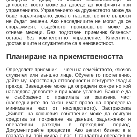
дяловете, което може да доведе до конфликти при
управлението. Управлението на дружеството може да
бъде парализирано, докато наследствените въпроси
не бъдат решени. Ако наследниците не могат да се
споразумеят, съдебното производство може да
отнеме месеци. Без подготвен приемник бизнесът
остава без компетентно управление. Клиентите,
доставчиците и служителите са в неизвестност.
Планиране на приемствеността
Определете приемник — член на семейството, ключов
служител или външно лице. Обучете го постепенно,
дайте му нарастваща отговорност и осигурете гладък
преход. Завещание може да определи конкретно кой
наследява дяловете и при какви условия. Важно е да
е съобразено с правилата за запазена част
(наследниците по закон имат право на определена
минимална част от наследството). Застраховка
„Живот" на ключовия собственик може да осигури
средства за покриване на данъци, задължения и
оперативни разходи в преходния период.
Документирайте процесите. Ако целият бизнес е в
главата ви, той умира с вас. Стандартни оперативни