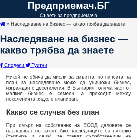
Предприемач.БГ
Съвети за предприемача
»
Наследяване на бизнес — какво трябва да знаете
Наследяване на бизнес —
какво трябва да знаете
Сподели
Туитни
Никой не обича да мисли за смъртта, но липсата на
план за наследяване може да унищожи бизнес,
изграждан с десетилетия. В България голяма част от
малкия бизнес е семеен, а преходът между
поколенията рядко е планиран.
Какво се случва без план
При смърт на собственик на ЕООД дяловете се
наследяват по закон. Ако наследниците са няколко
(съпруг/а и деца), те стават съсобственици на