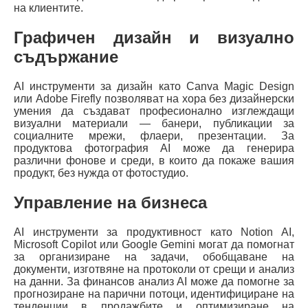
на клиентите.
Графичен дизайн и визуално
съдържание
AI инструменти за дизайн като Canva Magic Design
или Adobe Firefly позволяват на хора без дизайнерски
умения да създават професионално изглеждащи
визуални материали — банери, публикации за
социалните мрежи, флаери, презентации. За
продуктова фотография AI може да генерира
различни фонове и среди, в които да покаже вашия
продукт, без нужда от фотостудио.
Управление на бизнеса
AI инструменти за продуктивност като Notion AI,
Microsoft Copilot или Google Gemini могат да помогнат
за организиране на задачи, обобщаване на
документи, изготвяне на протоколи от срещи и анализ
на данни. За финансов анализ AI може да помогне за
прогнозиране на парични потоци, идентифициране на
тенденции в продажбите и оптимизиране на