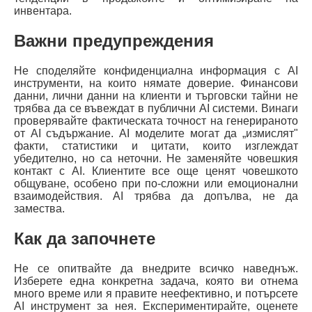
инвентара.
Важни предупреждения
Не споделяйте конфиденциална информация с AI
инструменти, на които нямате доверие. Финансови
данни, лични данни на клиенти и търговски тайни не
трябва да се въвеждат в публични AI системи. Винаги
проверявайте фактическата точност на генерираното
от AI съдържание. AI моделите могат да „измислят"
факти, статистики и цитати, които изглеждат
убедително, но са неточни. Не заменяйте човешкия
контакт с AI. Клиентите все още ценят човешкото
общуване, особено при по-сложни или емоционални
взаимодействия. AI трябва да допълва, не да
замества.
Как да започнете
Не се опитвайте да внедрите всичко наведнъж.
Изберете една конкретна задача, която ви отнема
много време или я правите неефективно, и потърсете
AI инструмент за нея. Експериментирайте, оценете