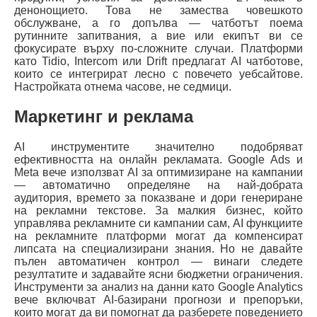
денонощието. Това не замества човешкото
обслужване, а го допълва — чатботът поема
рутинните запитвания, а вие или екипът ви се
фокусирате върху по-сложните случаи. Платформи
като Tidio, Intercom или Drift предлагат AI чатботове,
които се интегрират лесно с повечето уебсайтове.
Настройката отнема часове, не седмици.
Маркетинг и реклама
AI инструментите значително подобряват
ефективността на онлайн рекламата. Google Ads и
Meta вече използват AI за оптимизиране на кампании
— автоматично определяне на най-добрата
аудитория, времето за показване и дори генериране
на рекламни текстове. За малкия бизнес, който
управлява рекламните си кампании сам, AI функциите
на рекламните платформи могат да компенсират
липсата на специализирани знания. Но не давайте
пълен автоматичен контрол — винаги следете
резултатите и задавайте ясни бюджетни ограничения.
Инструменти за анализ на данни като Google Analytics
вече включват AI-базирани прогнози и препоръки,
които могат да ви помогнат да разберете поведението