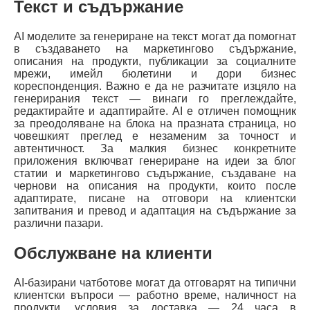
Текст и съдържание
AI моделите за генериране на текст могат да помогнат
в създаването на маркетингово съдържание,
описания на продукти, публикации за социалните
мрежи, имейл бюлетини и дори бизнес
кореспонденция. Важно е да не разчитате изцяло на
генерирания текст — винаги го преглеждайте,
редактирайте и адаптирайте. AI е отличен помощник
за преодоляване на блока на празната страница, но
човешкият преглед е незаменим за точност и
автентичност. За малкия бизнес конкретните
приложения включват генериране на идеи за блог
статии и маркетингово съдържание, създаване на
чернови на описания на продукти, които после
адаптирате, писане на отговори на клиентски
запитвания и превод и адаптация на съдържание за
различни пазари.
Обслужване на клиенти
AI-базирани чатботове могат да отговарят на типични
клиентски въпроси — работно време, наличност на
продукти, условия за доставка — 24 часа в