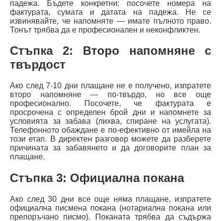
падежа. Бъдете конкретни: посочете номера на
фактурата, сумата и датата на падежа. Не се
извинявайте, че напомняте — имате пълното право.
Тонът трябва да е професионален и неконфликтен.
Стъпка 2: Второ напомняне с
твърдост
Ако след 7-10 дни плащане не е получено, изпратете
второ напомняне — по-твърдо, но все още
професионално. Посочете, че фактурата е
просрочена с определен брой дни и напомнете за
условията за забава (лихва, спиране на услугата).
Телефонното обаждане е по-ефективно от имейла на
този етап. В директен разговор можете да разберете
причината за забавянето и да договорите план за
плащане.
Стъпка 3: Официална покана
Ако след 30 дни все още няма плащане, изпратете
официална писмена покана (нотариална покана или
препоръчано писмо). Поканата трябва да съдържа