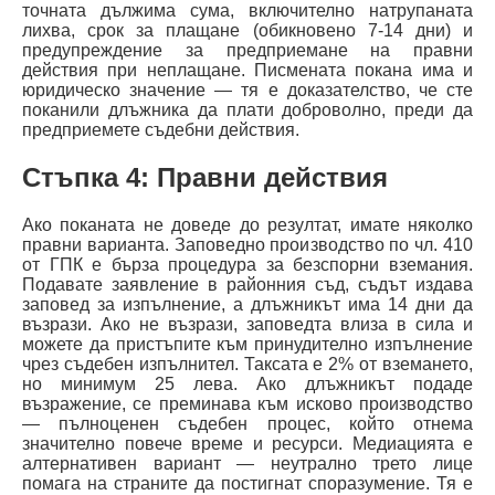
точната дължима сума, включително натрупаната
лихва, срок за плащане (обикновено 7-14 дни) и
предупреждение за предприемане на правни
действия при неплащане. Писмената покана има и
юридическо значение — тя е доказателство, че сте
поканили длъжника да плати доброволно, преди да
предприемете съдебни действия.
Стъпка 4: Правни действия
Ако поканата не доведе до резултат, имате няколко
правни варианта. Заповедно производство по чл. 410
от ГПК е бърза процедура за безспорни вземания.
Подавате заявление в районния съд, съдът издава
заповед за изпълнение, а длъжникът има 14 дни да
възрази. Ако не възрази, заповедта влиза в сила и
можете да пристъпите към принудително изпълнение
чрез съдебен изпълнител. Таксата е 2% от вземането,
но минимум 25 лева. Ако длъжникът подаде
възражение, се преминава към исково производство
— пълноценен съдебен процес, който отнема
значително повече време и ресурси. Медиацията е
алтернативен вариант — неутрално трето лице
помага на страните да постигнат споразумение. Тя е