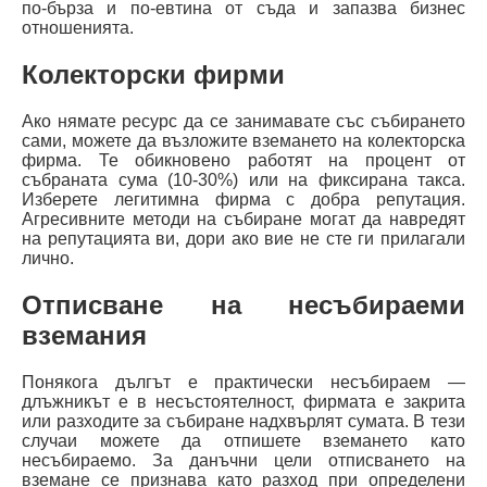
по-бърза и по-евтина от съда и запазва бизнес
отношенията.
Колекторски фирми
Ако нямате ресурс да се занимавате със събирането
сами, можете да възложите вземането на колекторска
фирма. Те обикновено работят на процент от
събраната сума (10-30%) или на фиксирана такса.
Изберете легитимна фирма с добра репутация.
Агресивните методи на събиране могат да навредят
на репутацията ви, дори ако вие не сте ги прилагали
лично.
Отписване на несъбираеми
вземания
Понякога дългът е практически несъбираем —
длъжникът е в несъстоятелност, фирмата е закрита
или разходите за събиране надхвърлят сумата. В тези
случаи можете да отпишете вземането като
несъбираемо. За данъчни цели отписването на
вземане се признава като разход при определени