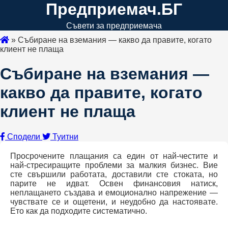
Предприемач.БГ
Съвети за предприемача
»
Събиране на вземания — какво да правите, когато
клиент не плаща
Събиране на вземания —
какво да правите, когато
клиент не плаща
Сподели
Туитни
Просрочените плащания са един от най-честите и
най-стресиращите проблеми за малкия бизнес. Вие
сте свършили работата, доставили сте стоката, но
парите не идват. Освен финансовия натиск,
неплащането създава и емоционално напрежение —
чувствате се и ощетени, и неудобно да настоявате.
Ето как да подходите систематично.