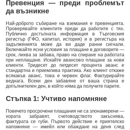
Превенция — преди проблемът
да възникне
Най-доброто събиране на вземания е превенцията.
Проверявайте клиентите преди да работите с тях.
Публично достъпната информация в Търговския
регистър (ГФО, капитал, история) и в регистъра на
задълженията може да ви даде ранни сигнали.
Включвайте ясни условия за плащане в договорите —
срок, лихва за забава, право на спиране на работата
при неплащане. Искайте авансово плащане за нови
клиенти. Тридесет до петдесет процента аванс е
стандартна и приемлива практика. Ако клиент откаже
всякакъв аванс, това е червен флаг. Фактурирайте
веднага. Всеки ден забавяне от ваша страна е
допълнителен ден, в който няма да получите парите.
Стъпка 1: Учтиво напомняне
Повечето просрочени плащания не са злонамерени —
хората забравят, счетоводството закъснява,
фактурата се губи. Първото действие е приятелско
напомняне — имейл или обаждане на деня след