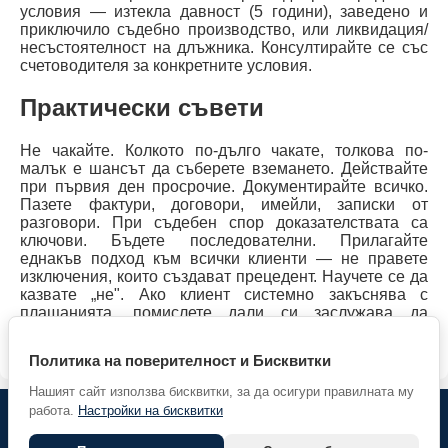
условия — изтекла давност (5 години), заведено и
приключило съдебно производство, или ликвидация/
несъстоятелност на длъжника. Консултирайте се със
счетоводителя за конкретните условия.
Практически съвети
Не чакайте. Колкото по-дълго чакате, толкова по-
малък е шансът да съберете вземането. Действайте
при първия ден просрочие. Документирайте всичко.
Пазете фактури, договори, имейли, записки от
разговори. При съдебен спор доказателствата са
ключови. Бъдете последователни. Прилагайте
еднакъв подход към всички клиенти — не правете
изключения, които създават прецедент. Научете се да
казвате „не". Ако клиент системно закъснява с
плащанията, помислете дали си заслужава да
продължавате работата с него. Понякога загубата на
клиент е по-малка от загубата на пари и нерви.
Политика на поверителност и Бисквитки
Нашият сайт използва бисквитки, за да осигури правилната му
работа.
Настройки на бисквитки
© 2026 Предприемач.БГ |
Партньори
| Всички права
запазени. |
Гласувай за нас