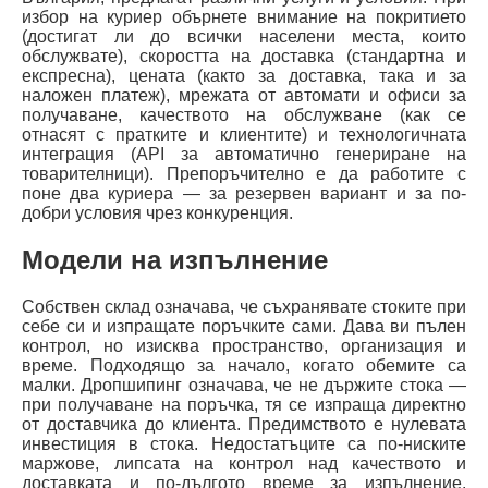
избор на куриер обърнете внимание на покритието
(достигат ли до всички населени места, които
обслужвате), скоростта на доставка (стандартна и
експресна), цената (както за доставка, така и за
наложен платеж), мрежата от автомати и офиси за
получаване, качеството на обслужване (как се
отнасят с пратките и клиентите) и технологичната
интеграция (API за автоматично генериране на
товарителници). Препоръчително е да работите с
поне два куриера — за резервен вариант и за по-
добри условия чрез конкуренция.
Модели на изпълнение
Собствен склад означава, че съхранявате стоките при
себе си и изпращате поръчките сами. Дава ви пълен
контрол, но изисква пространство, организация и
време. Подходящо за начало, когато обемите са
малки. Дропшипинг означава, че не държите стока —
при получаване на поръчка, тя се изпраща директно
от доставчика до клиента. Предимството е нулевата
инвестиция в стока. Недостатъците са по-ниските
маржове, липсата на контрол над качеството и
доставката и по-дългото време за изпълнение.