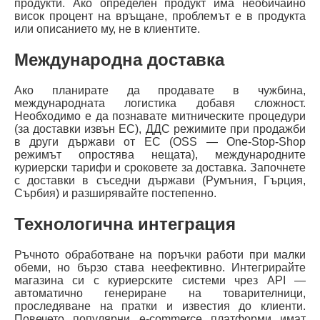
продукти. Ако определен продукт има необичайно
висок процент на връщане, проблемът е в продукта
или описанието му, не в клиентите.
Международна доставка
Ако планирате да продавате в чужбина,
международната логистика добавя сложност.
Необходимо е да познавате митническите процедури
(за доставки извън ЕС), ДДС режимите при продажби
в други държави от ЕС (OSS — One-Stop-Shop
режимът опростява нещата), международните
куриерски тарифи и сроковете за доставка. Започнете
с доставки в съседни държави (Румъния, Гърция,
Сърбия) и разширявайте постепенно.
Технологична интеграция
Ръчното обработване на поръчки работи при малки
обеми, но бързо става неефективно. Интегрирайте
магазина си с куриерските системи чрез API —
автоматично генериране на товарителници,
проследяване на пратки и известия до клиенти.
Повечето популярни е-commerce платформи имат