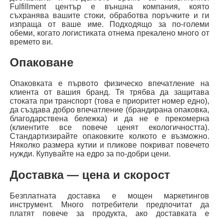
Fulfillment център е външна компания, която
съхранява вашите стоки, обработва поръчките и ги
изпраща от ваше име. Подходящо за по-големи
обеми, когато логистиката отнема прекалено много от
времето ви.
Опаковане
Опаковката е първото физическо впечатление на
клиента от вашия бранд. Тя трябва да защитава
стоката при транспорт (това е приоритет номер едно),
да създава добро впечатление (брандирана опаковка,
благодарствена бележка) и да не е прекомерна
(клиентите все повече ценят екологичността).
Стандартизирайте опаковките колкото е възможно.
Няколко размера кутии и пликове покриват повечето
нужди. Купувайте на едро за по-добри цени.
Доставка — цена и скорост
Безплатната доставка е мощен маркетингов
инструмент. Много потребители предпочитат да
платят повече за продукта, ако доставката е