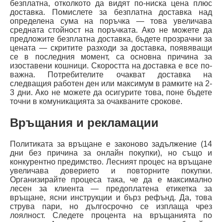
безплатна, отколкото да видят по-ниска цена плюс
доставка. Помислете за безплатна доставка над
определена сума на поръчка — това увеличава
средната стойност на поръчката. Ако не можете да
предложите безплатна доставка, бъдете прозрачни за
цената — скритите разходи за доставка, появяващи
се в последния момент, са основна причина за
изоставени кошници. Скоростта на доставка е все по-
важна. Потребителите очакват доставка на
следващия работен ден или максимум в рамките на 2-
3 дни. Ако не можете да осигурите това, поне бъдете
точни в комуникацията за очакваните срокове.
Връщания и рекламации
Политиката за връщане е законово задължение (14
дни без причина за онлайн покупки), но също и
конкурентно предимство. Лесният процес на връщане
увеличава доверието и повторните покупки.
Организирайте процеса така, че да е максимално
лесен за клиента — предоплатена етикетка за
връщане, ясни инструкции и бърз рефънд. Да, това
струва пари, но дългосрочно се изплаща чрез
лоялност. Следете процента на връщанията по