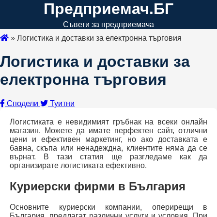
Предприемач.БГ
Съвети за предприемача
»
Логистика и доставки за електронна търговия
Логистика и доставки за
електронна търговия
Сподели
Туитни
Логистиката е невидимият гръбнак на всеки онлайн
магазин. Можете да имате перфектен сайт, отлични
цени и ефективен маркетинг, но ако доставката е
бавна, скъпа или ненадеждна, клиентите няма да се
върнат. В тази статия ще разгледаме как да
организирате логистиката ефективно.
Куриерски фирми в България
Основните куриерски компании, оперирещи в
България, предлагат различни услуги и условия. При