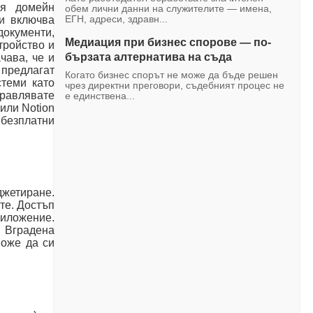
ия домейн
обем лични данни на служителите — имена,
 и включва
ЕГН, адреси, здравн...
документи,
Медиация при бизнес спорове — по-
тройство и
бързата алтернатива на съда
чава, че и
 предлагат
Когато бизнес спорът не може да бъде решен
стеми като
чрез директни преговори, съдебният процес не
правлявате
е единствена...
или Notion
 безплатни
джетиране.
те. Достъп
иложение.
. Вградена
може да си