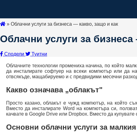
»
Облачни услуги за бизнеса — какво, защо и как
Облачни услуги за бизнеса 
Сподели
Туитни
Облачните технологии промениха начина, по който малк
да инсталирате софтуер на всеки компютър или да на
отвсякъде, мащабируемо и с предвидими месечни разхо
Какво означава „облакът"
Просто казано, облакът е чужд компютър, на който съ
Вместо да инсталирате Word на компютъра си, ползва
качвате в Google Drive или Dropbox. Вместо да купувате 
Основни облачни услуги за малкия