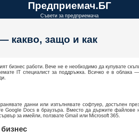
Предприемач.БГ
Съвети за предприемача
— какво, защо и как
ият бизнес работи. Вече не е необходимо да купувате скъп
емате IT специалист за поддръжка. Всичко е в облака 
ди.
хранявате данни или изпълнявате софтуер, достъпен през
те Google Docs в браузъра. Вместо да държите файлове 
сървър за имейли, ползвате Gmail или Microsoft 365.
 бизнес