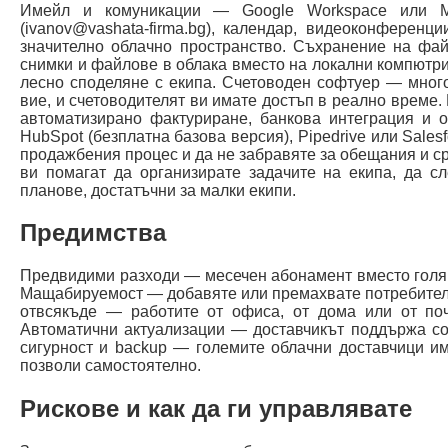
Имейл и комуникации — Google Workspace или M
(ivanov@vashata-firma.bg), календар, видеоконференц
значително облачно пространство. Съхранение на фай
снимки и файлове в облака вместо на локални компютри
лесно споделяне с екипа. Счетоводен софтуер — много
вие, и счетоводителят ви имате достъп в реално време
автоматизирано фактуриране, банкова интеграция и 
HubSpot (безплатна базова версия), Pipedrive или Sales
продажбения процес и да не забравяте за обещания и ср
ви помагат да организирате задачите на екипа, да с
планове, достатъчни за малки екипи.
Предимства
Предвидими разходи — месечен абонамент вместо голям
Мащабируемост — добавяте или премахвате потребители 
отвсякъде — работите от офиса, от дома или от по
Автоматични актуализации — доставчикът поддържа со
сигурност и backup — големите облачни доставчици им
позволи самостоятелно.
Рискове и как да ги управлявате