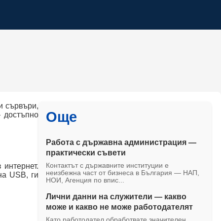
и сървъри,
Още
— достъпно
Работа с държавна администрация —
практически съвети
 интернет.
Контактът с държавните институции е
неизбежна част от бизнеса в България — НАП,
на USB, ги
НОИ, Агенция по впис...
Лични данни на служители — какво
може и какво не може работодателят
Като работодател обработвате значителен