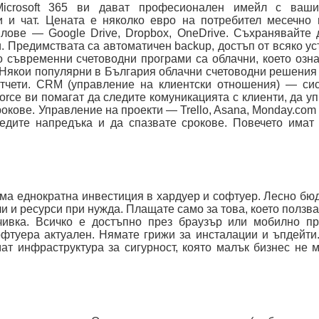
icrosoft 365 ви дават професионален имейл с ваш
ии и чат. Цената е няколко евро на потребител месечно
лове — Google Drive, Dropbox, OneDrive. Съхранявайте 
. Предимствата са автоматичен backup, достъп от всяко ус
 съвременни счетоводни програми са облачни, което озна
. Някои популярни в България облачни счетоводни решения
отчети. CRM (управление на клиентски отношения) — си
force ви помагат да следите комуникацията с клиенти, да у
окове. Управление на проекти — Trello, Asana, Monday.com 
ледите напредъка и да спазвате срокове. Повечето имат
а еднократна инвестиция в хардуер и софтуер. Лесно бю
и ресурси при нужда. Плащате само за това, което ползва
чивка. Всичко е достъпно през браузър или мобилно пр
фтуера актуален. Нямате грижи за инсталации и ъпдейти
ат инфраструктура за сигурност, която малък бизнес не 