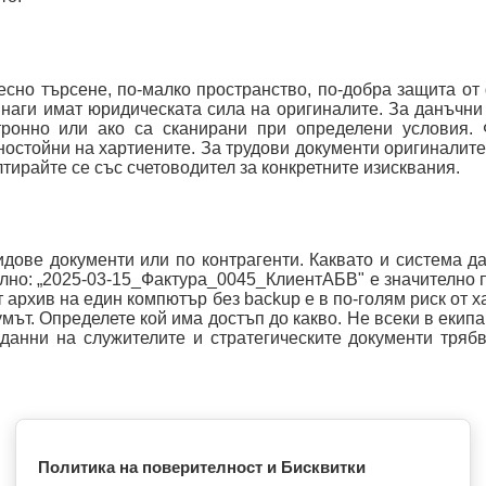
сно търсене, по-малко пространство, по-добра защита от
наги имат юридическата сила на оригиналите. За данъчн
тронно или ако са сканирани при определени условия. 
ностойни на хартиените. За трудови документи оригиналите
тирайте се със счетоводител за конкретните изисквания.
идове документи или по контрагенти. Каквато и система да
лно: „2025-03-15_Фактура_0045_КлиентАБВ" е значително 
т архив на един компютър без backup е в по-голям риск от х
мът. Определете кой има достъп до какво. Не всеки в екипа
данни на служителите и стратегическите документи тряб
Политика на поверителност и Бисквитки