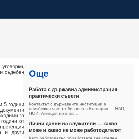
 уговорки,
Още
ри съдебен
Работа с държавна администрация —
практически съвети
м 5 години
Контактът с държавните институции е
неизбежна част от бизнеса в България — НАП,
 документи
НОИ, Агенция по впис...
бходими за
 години от
Лични данни на служители — какво
претенции
може и какво не може работодателят
а и други
Като работодател обработвате значителен