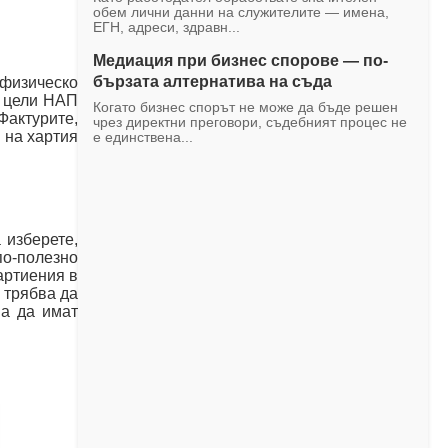
обем лични данни на служителите — имена,
ЕГН, адреси, здравн...
Медиация при бизнес спорове — по-
бързата алтернатива на съда
 физическо
и цели НАП
Когато бизнес спорът не може да бъде решен
Фактурите,
чрез директни преговори, съдебният процес не
 на хартия
е единствена...
 изберете,
по-полезно
артиения в
 трябва да
ва да имат