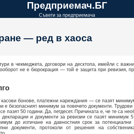
Предприемач.БГ
Съвети за предприемача
ране — ред в хаоса
ури в чекмеджета, договори на десктопа, имейли с важни
тооборот не е бюрокрация — той е защита при ревизия, п
лго
 касови бонове, платежни нареждания — се пазят миниму
ини е безопасният минимум за повечето документи. Трудови
е пазят 50 години. Да, петдесет. Причината е, че те са нео
 декларации и документи за ревизии се пазят минимум 5
нимум до изтичане на давностния срок за потенциални 
елни документи, протоколи от решения на собственик
то.