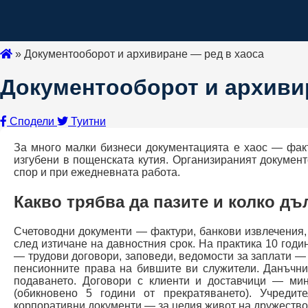
»
Документооборот и архивиране — ред в хаоса
Документооборот и архиви
Сподели
Туитни
За много малки бизнеси документацията е хаос — факт
изгубени в пощенската кутия. Организираният докумен
спор и при ежедневната работа.
Какво трябва да пазите и колко дъ
Счетоводни документи — фактури, банкови извлечения,
след изтичане на давностния срок. На практика 10 год
— трудови договори, заповеди, ведомости за заплати — с
пенсионните права на бившите ви служители. Данъчни
подаването. Договори с клиенти и доставчици — ми
(обикновено 5 години от прекратяването). Учредит
корпоративни документи — за целия живот на дружество