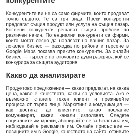
конкурентите
Конкурентите ви не са само фирмите, които продават
точно същото. Те са три вида. Преки конкуренти
предлагат същия продукт или услуга на същия пазар.
Косвени конкуренти решават същия проблем по
различен начин. Потенциални конкуренти са фирми,
които могат лесно да навлязат на вашия пазар. За
локален бизнес — разходка по района и търсене в
Google Maps показва преките конкуренти. За онлайн
бизнес — търсене по ключовите думи разкрива кой се
конкурира за същата аудитория.
Какво да анализирате
Продуктово предложение — какво предлагат, на каква
цена, какво е качеството, какви са условията. Ако е
възможно, станете техен клиент и преживейте
процеса от първо лице. Маркетинг и комуникация —
как достигат до клиентите, какво послание
комуникират, какви канали използват. Следете
социалните им мрежи, абонирайте се за бюлетина им,
наблюдавайте рекламите им. Онлайн присъствие —
позициите им в Google, качеството на сайта, отзивите