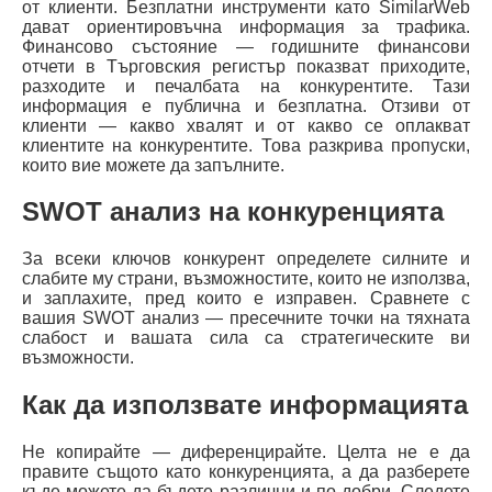
от клиенти. Безплатни инструменти като SimilarWeb
дават ориентировъчна информация за трафика.
Финансово състояние — годишните финансови
отчети в Търговския регистър показват приходите,
разходите и печалбата на конкурентите. Тази
информация е публична и безплатна. Отзиви от
клиенти — какво хвалят и от какво се оплакват
клиентите на конкурентите. Това разкрива пропуски,
които вие можете да запълните.
SWOT анализ на конкуренцията
За всеки ключов конкурент определете силните и
слабите му страни, възможностите, които не използва,
и заплахите, пред които е изправен. Сравнете с
вашия SWOT анализ — пресечните точки на тяхната
слабост и вашата сила са стратегическите ви
възможности.
Как да използвате информацията
Не копирайте — диференцирайте. Целта не е да
правите същото като конкуренцията, а да разберете
къде можете да бъдете различни и по-добри. Следете