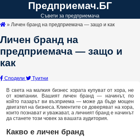
Предприемач.БГ
Съвети за предприемача
»
Личен бранд на предприемача — защо и как
Личен бранд на
предприемача — защо и
как
Сподели
Туитни
В света на малкия бизнес хората купуват от хора, не
от компании. Вашият личен бранд — начинът, по
който пазарът ви възприема — може да бъде мощен
двигател на бизнеса. Клиентите се доверяват на хора,
които познават и уважават, а личният бранд е начинът
да станете този човек за вашата аудитория.
Какво е личен бранд