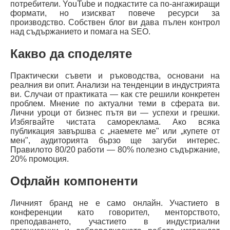
потребители. YouTube и подкастите са по-ангажиращи
формати, но изискват повече ресурси за
производство. Собствен блог ви дава пълен контрол
над съдържанието и помага на SEO.
Какво да споделяте
Практически съвети и ръководства, основани на
реалния ви опит. Анализи на тенденции в индустрията
ви. Случаи от практиката — как сте решили конкретен
проблем. Мнение по актуални теми в сферата ви.
Лични уроци от бизнес пътя ви — успехи и грешки.
Избягвайте чистата самореклама. Ако всяка
публикация завършва с „наемете ме" или „купете от
мен", аудиторията бързо ще загуби интерес.
Правилото 80/20 работи — 80% полезно съдържание,
20% промоция.
Офлайн компоненти
Личният бранд не е само онлайн. Участието в
конференции като говорител, менторството,
преподаването, участието в индустриални