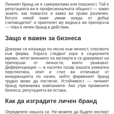
Личният бранд не е самореклама или показност. Той е
репутацията ви в професионалната общност — какво
знаете, как помагате и какво ви прави различен.
Когато някой каже „имам нужда от добър
счетоводител" и приятелят му веднага ви препоръча
— това е личен бранд в действие.
Защо е важен за бизнеса
Доверие се изгражда по-лесно към личност, отколкото
към фирма. Хората следват хора в социалните
мрежи, четат мнението на експерти и се доверяват на
препоръки от личности, които уважават.
Диференциация — в наситен пазар вашата уникална
перспектива, опит и стил ви отличават от
конкуренцията по начин, който фирменият бранд
трудно може да постигне. Устойчивост — личният
бранд преживява компаниите. Ако утре промените
бизнеса, репутацията ви остава.
Как да изградите личен бранд
Определете нишата си. Не можете да бъдете експерт