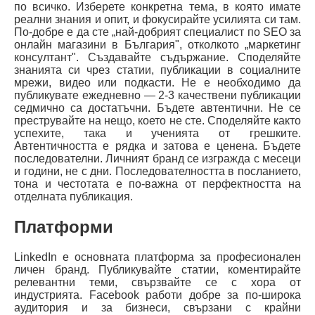
по всичко. Изберете конкретна тема, в която имате
реални знания и опит, и фокусирайте усилията си там.
По-добре е да сте „най-добрият специалист по SEO за
онлайн магазини в България", отколкото „маркетинг
консултант". Създавайте съдържание. Споделяйте
знанията си чрез статии, публикации в социалните
мрежи, видео или подкасти. Не е необходимо да
публикувате ежедневно — 2-3 качествени публикации
седмично са достатъчни. Бъдете автентични. Не се
преструвайте на нещо, което не сте. Споделяйте както
успехите, така и ученията от грешките.
Автентичността е рядка и затова е ценена. Бъдете
последователни. Личният бранд се изгражда с месеци
и години, не с дни. Последователността в посланието,
тона и честотата е по-важна от перфектността на
отделната публикация.
Платформи
LinkedIn е основната платформа за професионален
личен бранд. Публикувайте статии, коментирайте
релевантни теми, свързвайте се с хора от
индустрията. Facebook работи добре за по-широка
аудитория и за бизнеси, свързани с крайни